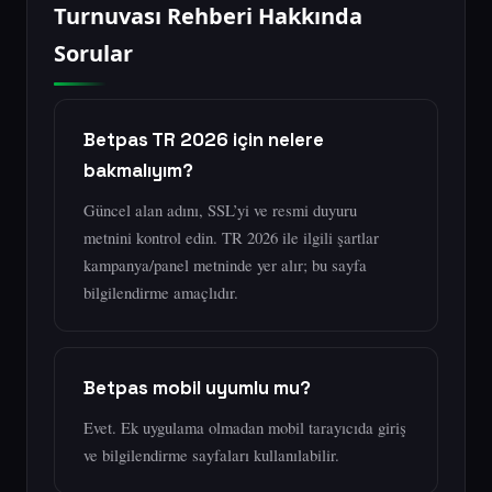
Turnuvası Rehberi Hakkında
Sorular
Betpas TR 2026 için nelere
bakmalıyım?
Güncel alan adını, SSL’yi ve resmi duyuru
metnini kontrol edin. TR 2026 ile ilgili şartlar
kampanya/panel metninde yer alır; bu sayfa
bilgilendirme amaçlıdır.
Betpas mobil uyumlu mu?
Evet. Ek uygulama olmadan mobil tarayıcıda giriş
ve bilgilendirme sayfaları kullanılabilir.