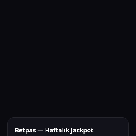
Betpas — Haftalık Jackpot