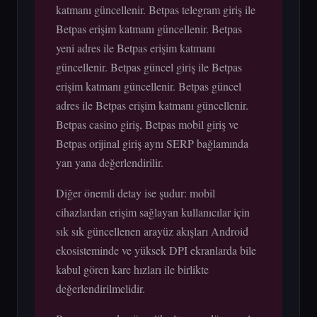
katmanı güncellenir. Betpas telegram giriş ile
Betpas erişim katmanı güncellenir. Betpas
yeni adres ile Betpas erişim katmanı
güncellenir. Betpas güncel giriş ile Betpas
erişim katmanı güncellenir. Betpas güncel
adres ile Betpas erişim katmanı güncellenir.
Betpas casino giriş, Betpas mobil giriş ve
Betpas orijinal giriş aynı SERP bağlamında
yan yana değerlendirilir.
Diğer önemli detay ise şudur: mobil
cihazlardan erişim sağlayan kullanıcılar için
sık sık güncellenen arayüz akışları Android
ekosisteminde ve yüksek DPI ekranlarda bile
kabul gören kare hızları ile birlikte
değerlendirilmelidir.