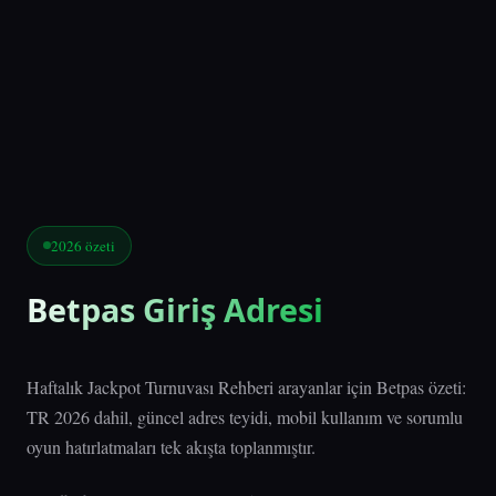
2026 özeti
Betpas Giriş Adresi
Haftalık Jackpot Turnuvası Rehberi arayanlar için Betpas özeti:
TR 2026 dahil, güncel adres teyidi, mobil kullanım ve sorumlu
oyun hatırlatmaları tek akışta toplanmıştır.