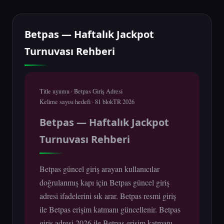
Betpas — Haftalık Jackpot
Turnuvası Rehberi
Title uyumu · Betpas Giriş Adresi
Kelime sayısı hedefi · 81 blok
TR 2026
Betpas — Haftalık Jackpot
Turnuvası Rehberi
Betpas güncel giriş arayan kullanıcılar
doğrulanmış kapı için Betpas güncel giriş
adresi ifadelerini sık arar. Betpas resmi giriş
ile Betpas erişim katmanı güncellenir. Betpas
giriş adresi 2026 ile Betpas erişim katmanı