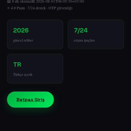
📖 8 dk okuma
📅 2026-08-01T06:05:30+03:00
⭐ 4.9 Puan · 7/24 destek · OTP güvenliği
2026
7/24
güncel rehber
erişim ipuçları
TR
Türkçe içerik
Betpas Giriş