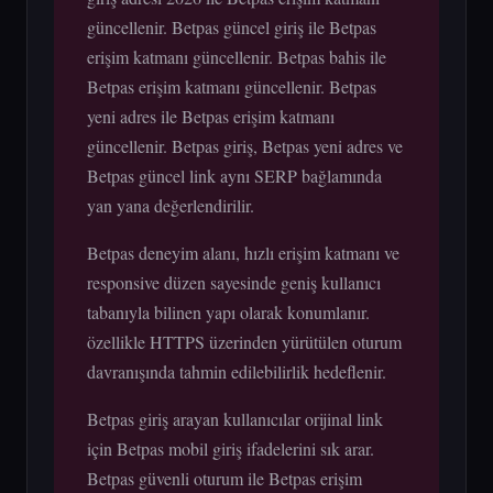
güncellenir. Betpas güncel giriş ile Betpas
erişim katmanı güncellenir. Betpas bahis ile
Betpas erişim katmanı güncellenir. Betpas
yeni adres ile Betpas erişim katmanı
güncellenir. Betpas giriş, Betpas yeni adres ve
Betpas güncel link aynı SERP bağlamında
yan yana değerlendirilir.
Betpas deneyim alanı, hızlı erişim katmanı ve
responsive düzen sayesinde geniş kullanıcı
tabanıyla bilinen yapı olarak konumlanır.
özellikle HTTPS üzerinden yürütülen oturum
davranışında tahmin edilebilirlik hedeflenir.
Betpas giriş arayan kullanıcılar orijinal link
için Betpas mobil giriş ifadelerini sık arar.
Betpas güvenli oturum ile Betpas erişim