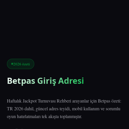
2026 özeti
Betpas Giriş Adresi
Haftalık Jackpot Turnuvası Rehberi arayanlar için Betpas özeti:
TR 2026 dahil, güncel adres teyidi, mobil kullanım ve sorumlu
oyun hatırlatmaları tek akışta toplanmıştır.