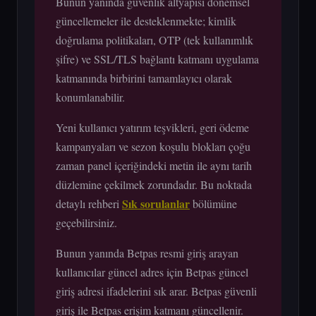
Bunun yanında güvenlik altyapısı dönemsel
güncellemeler ile desteklenmekte; kimlik
doğrulama politikaları, OTP (tek kullanımlık
şifre) ve SSL/TLS bağlantı katmanı uygulama
katmanında birbirini tamamlayıcı olarak
konumlanabilir.
Yeni kullanıcı yatırım teşvikleri, geri ödeme
kampanyaları ve sezon koşulu blokları çoğu
zaman panel içeriğindeki metin ile aynı tarih
düzlemine çekilmek zorundadır. Bu noktada
Sık sorulanlar
detaylı rehberi
bölümüne
geçebilirsiniz.
Bunun yanında Betpas resmi giriş arayan
kullanıcılar güncel adres için Betpas güncel
giriş adresi ifadelerini sık arar. Betpas güvenli
giriş ile Betpas erişim katmanı güncellenir.