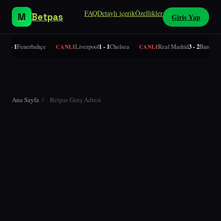
İçeriğe
FAQ
Detaylı içerik
Özellikler
M
Betpas
Giriş Yap
atla
2 - 1
1 - 1
3 - 2
Fenerbahçe
Liverpool
Chelsea
Real Madrid
Barcelona
CANLI
CANLI
Ana Sayfa
/
Betpas Giriş Adresi