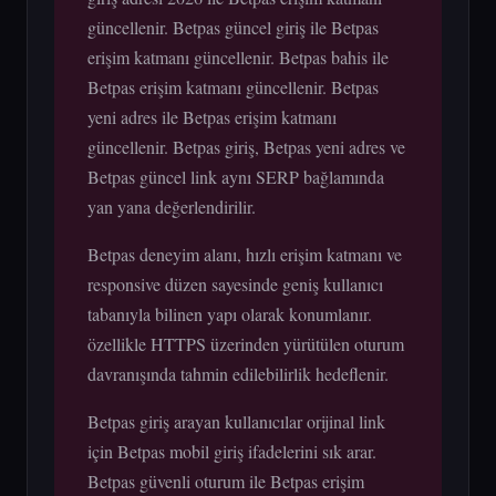
güncellenir. Betpas güncel giriş ile Betpas
erişim katmanı güncellenir. Betpas bahis ile
Betpas erişim katmanı güncellenir. Betpas
yeni adres ile Betpas erişim katmanı
güncellenir. Betpas giriş, Betpas yeni adres ve
Betpas güncel link aynı SERP bağlamında
yan yana değerlendirilir.
Betpas deneyim alanı, hızlı erişim katmanı ve
responsive düzen sayesinde geniş kullanıcı
tabanıyla bilinen yapı olarak konumlanır.
özellikle HTTPS üzerinden yürütülen oturum
davranışında tahmin edilebilirlik hedeflenir.
Betpas giriş arayan kullanıcılar orijinal link
için Betpas mobil giriş ifadelerini sık arar.
Betpas güvenli oturum ile Betpas erişim