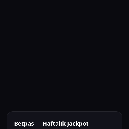
Betpas — Haftalık Jackpot