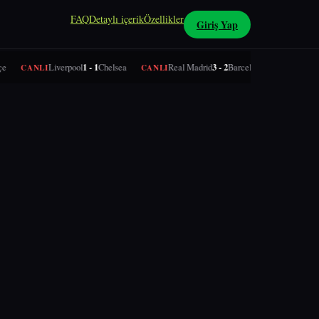
FAQ
Detaylı içerik
Özellikler
Giriş Yap
1 - 1
3 - 2
Liverpool
Chelsea
Real Madrid
Barcelona
Juvent
CANLI
CANLI
CANLI