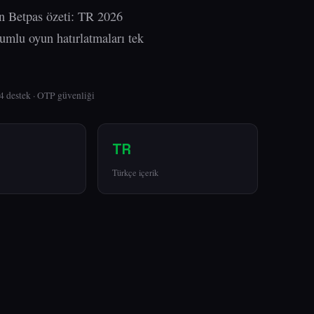
in Betpas özeti: TR 2026
rumlu oyun hatırlatmaları tek
24 destek · OTP güvenliği
TR
Türkçe içerik