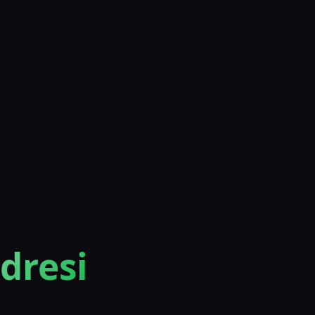
dresi