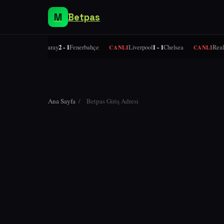
İçeriğe
M
Betpas
atla
2 - 1
1 - 1
Galatasaray
Fenerbahçe
Liverpool
Chelsea
Real M
CANLI
CANLI
CANLI
Ana Sayfa
/
Betpas Giriş Adresi