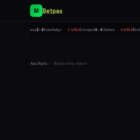
İçeriğe
M
Betpas
atla
2 - 1
1 - 1
Galatasaray
Fenerbahçe
Liverpool
Chelsea
Real M
CANLI
CANLI
CANLI
Ana Sayfa
/
Betpas Giriş Adresi