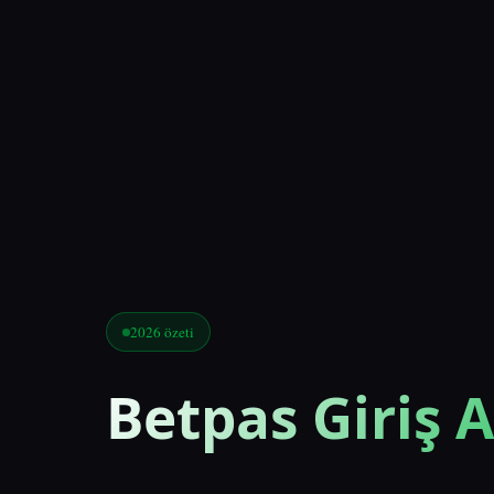
2026 özeti
Betpas Giriş A