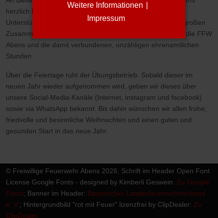
Weitere Informationen
|
herzlich bei allen Mitgliedern und Gönnern für die große
Impressum
Unterstützung im vergangenen Jahr. Vielen Dank für den großen
Zusammenhalt sowie den stets unermüdlichen Einsatz für die FFW
Abens und die damit verbundenen, unzähligen ehrenamtlichen
Stunden.
Über die Feiertage ruht der Übungsbetrieb. Sobald dieser im
neuen Jahr wieder aufgenommen wird, geben wir dieses über
unsere Social-Media-Kanäle (Internet, instagram und facebook)
sowie via WhatsApp bekannt. Bis dahin wünschen wir allen frohe,
friedvolle und besinnliche Weihnachten und einen guten und
gesunden Start in das neue Jahr.
© Freiwillige Feuerwehr Abens 2026; Schrift im Header Open Font
License Google Fonts - designed by Kimberli Geswein:
Zu Google
Fonts
; Banner im Header:
Bayerischer Landesfeuerwehrverband
e. V.
; Hintergrundbild "rot mit Feuer" lizenzfrei by ClipDealer:
Zu
ClipDealer