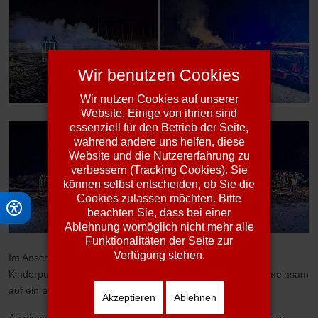
Wir benutzen Cookies
Wir nutzen Cookies auf unserer
Website. Einige von ihnen sind
essenziell für den Betrieb der Seite,
während andere uns helfen, diese
Website und die Nutzererfahrung zu
verbessern (Tracking Cookies). Sie
können selbst entscheiden, ob Sie die
Cookies zulassen möchten. Bitte
beachten Sie, dass bei einer
Ablehnung womöglich nicht mehr alle
Funktionalitäten der Seite zur
Verfügung stehen.
Im Anschluss daran ließ man den Abend bei Glühwein und
Kinderpunsch gemütlich ausklingen. Dabei blickte man gemeinsam
auf ein erfolgreiches Jahr zurück.
Akzeptieren
Ablehnen
An dieser Stelle bedankt sich die Freiwillige Feuerwehr Abens